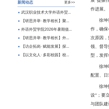
展“提振
新闻动态
更多>>
作进展。
武汉职业技术大学外语外贸...
徐坤强调
【研思并举· 教学相长】聚...
作，确保
外语外贸学院2026年暑期值...
次原因，
【研思并举· 教学相长】外...
领、督导
【访企拓岗· 赋能发展】探...
【以文化人· 多彩校园】校...
型，发挥
徐坤听取
配置、日
徐坤指出
设”；要
与团队建