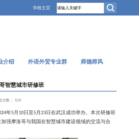
学校主页
业介绍
外语外贸专业群
师德师风
洛哥智慧城市研修班
览次数：
516
年
月
日至
月
日在武汉成功举办。本次研修班
024
5
10
5
23
在加强摩洛哥与我国在智慧城市建设领域的交流与合