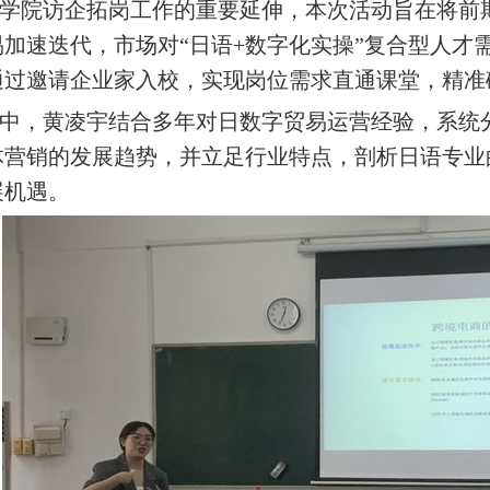
院访企拓岗工作的重要延伸，本次活动旨在将前期
易加速迭代，市场对“日语+数字化实操”复合型人才
通过邀请企业家入校，实现岗位需求直通课堂，精准
，黄凌宇结合多年对日数字贸易运营经验，系统分
体营销的发展趋势，并立足行业特点，剖析日语专业
展机遇。