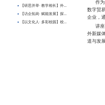
作为学
【研思并举· 教学相长】外...
数字贸
【访企拓岗· 赋能发展】探...
企业，
【以文化人· 多彩校园】校...
讲座中
外新媒
道与发